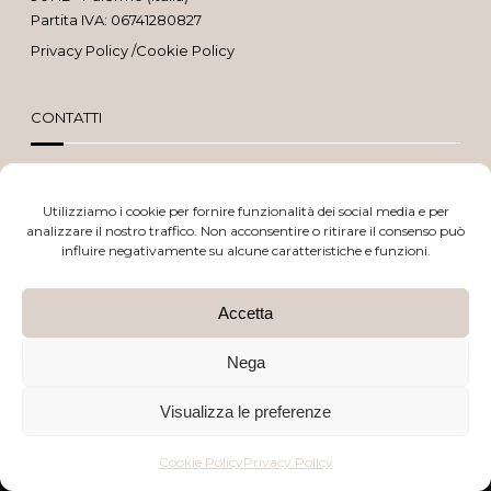
Partita IVA: 06741280827
Privacy Policy
/
Cookie Policy
CONTATTI
091 637 2065
Utilizziamo i cookie per fornire funzionalità dei social media e per
analizzare il nostro traffico. Non acconsentire o ritirare il consenso può
329 693 2835
influire negativamente su alcune caratteristiche e funzioni.
Sito realizzato da
BTW Software House - SYS-DAT Group
Accetta
This site is protected by reCAPTCHA and the Google
Privacy Policy
and
Nega
Terms of Service
apply.
Visualizza le preferenze
Cookie Policy
Privacy Policy