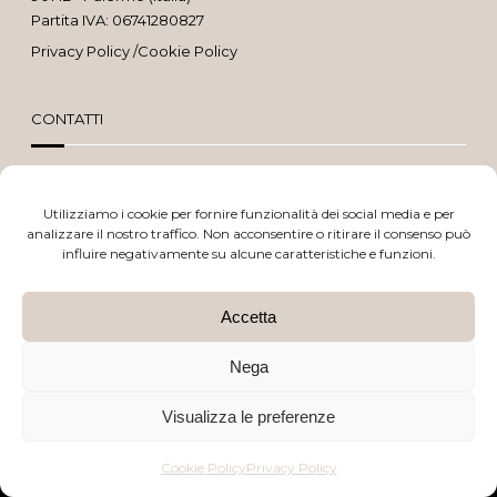
Partita IVA: 06741280827
Privacy Policy
/
Cookie Policy
CONTATTI
091 637 2065
Utilizziamo i cookie per fornire funzionalità dei social media e per
analizzare il nostro traffico. Non acconsentire o ritirare il consenso può
329 693 2835
influire negativamente su alcune caratteristiche e funzioni.
Sito realizzato da
BTW Software House - SYS-DAT Group
Accetta
This site is protected by reCAPTCHA and the Google
Privacy Policy
and
Nega
Terms of Service
apply.
Visualizza le preferenze
Cookie Policy
Privacy Policy