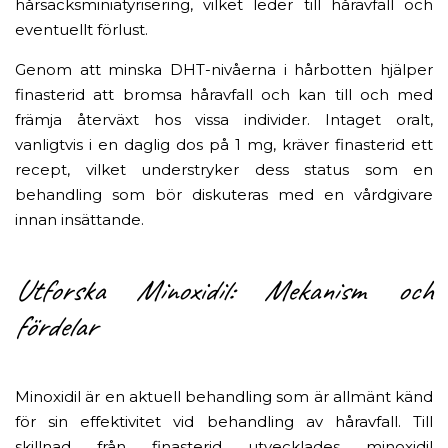
hårsäcksminiatyrisering, vilket leder till håravfall och
eventuellt förlust.
Genom att minska DHT-nivåerna i hårbotten hjälper
finasterid att bromsa håravfall och kan till och med
främja återväxt hos vissa individer. Intaget oralt,
vanligtvis i en daglig dos på 1 mg, kräver finasterid ett
recept, vilket understryker dess status som en
behandling som bör diskuteras med en vårdgivare
innan insättande.
Utforska Minoxidil: Mekanism och
fördelar
Minoxidil är en aktuell behandling som är allmänt känd
för sin effektivitet vid behandling av håravfall. Till
skillnad från finasterid utvecklades minoxidil