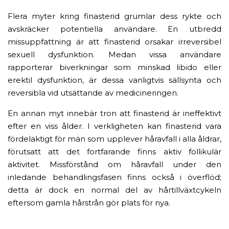
Flera myter kring finasterid grumlar dess rykte och
avskräcker potentiella användare. En utbredd
missuppfattning är att finasterid orsakar irreversibel
sexuell dysfunktion. Medan vissa användare
rapporterar biverkningar som minskad libido eller
erektil dysfunktion, är dessa vanligtvis sällsynta och
reversibla vid utsättande av medicineringen.
En annan myt innebär tron ​​att finasterid är ineffektivt
efter en viss ålder. I verkligheten kan finasterid vara
fördelaktigt för män som upplever håravfall i alla åldrar,
förutsatt att det fortfarande finns aktiv follikulär
aktivitet. Missförstånd om håravfall under den
inledande behandlingsfasen finns också i överflöd;
detta är dock en normal del av hårtillväxtcykeln
eftersom gamla hårstrån gör plats för nya.