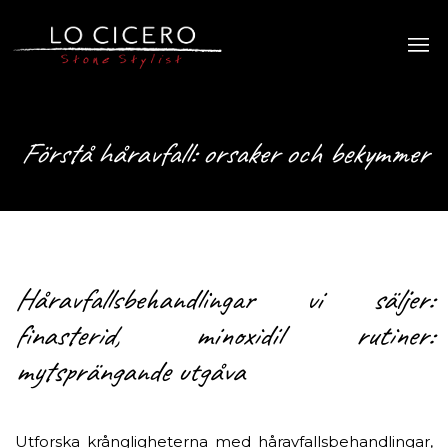
Förstå håravfall: orsaker och bekymmer
Håravfallsbehandlingar vi säljer:
finasterid, minoxidil rutiner:
mytsprängande utgåva
Utforska krångligheterna med håravfallsbehandlingar,