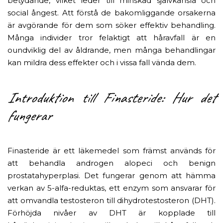
betydande, vilket leder till minskad självkänsla och
social ångest. Att förstå de bakomliggande orsakerna
är avgörande för dem som söker effektiv behandling.
Många individer tror felaktigt att håravfall är en
oundviklig del av åldrande, men många behandlingar
kan mildra dess effekter och i vissa fall vända dem.
Introduktion till Finasteride: Hur det
fungerar
Finasteride är ett läkemedel som främst används för
att behandla androgen alopeci och benign
prostatahyperplasi. Det fungerar genom att hämma
verkan av 5-alfa-reduktas, ett enzym som ansvarar för
att omvandla testosteron till dihydrotestosteron (DHT).
Förhöjda nivåer av DHT är kopplade till