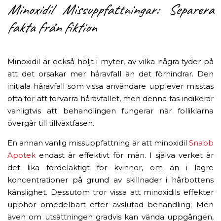
Minoxidil Missuppfattningar: Separera
fakta från fiktion
Minoxidil är också höljt i myter, av vilka några tyder på
att det orsakar mer håravfall än det förhindrar. Den
initiala håravfall som vissa användare upplever misstas
ofta för att förvärra håravfallet, men denna fas indikerar
vanligtvis att behandlingen fungerar när folliklarna
övergår till tillväxtfasen.
En annan vanlig missuppfattning är att minoxidil
Snabb
Apotek
endast är effektivt för män. I själva verket är
det lika fördelaktigt för kvinnor, om än i lägre
koncentrationer på grund av skillnader i hårbottens
känslighet. Dessutom tror vissa att minoxidils effekter
upphör omedelbart efter avslutad behandling; Men
även om utsättningen gradvis kan vända uppgången,