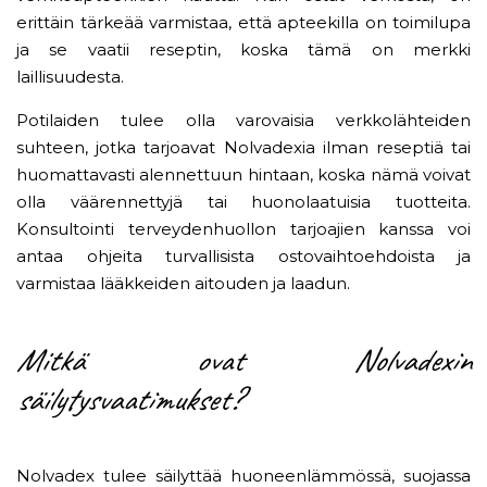
erittäin tärkeää varmistaa, että apteekilla on toimilupa
ja se vaatii reseptin, koska tämä on merkki
laillisuudesta.
Potilaiden tulee olla varovaisia ​​verkkolähteiden
suhteen, jotka tarjoavat Nolvadexia ilman reseptiä tai
huomattavasti alennettuun hintaan, koska nämä voivat
olla väärennettyjä tai huonolaatuisia tuotteita.
Konsultointi terveydenhuollon tarjoajien kanssa voi
antaa ohjeita turvallisista ostovaihtoehdoista ja
varmistaa lääkkeiden aitouden ja laadun.
Mitkä ovat Nolvadexin
säilytysvaatimukset?
Nolvadex tulee säilyttää huoneenlämmössä, suojassa