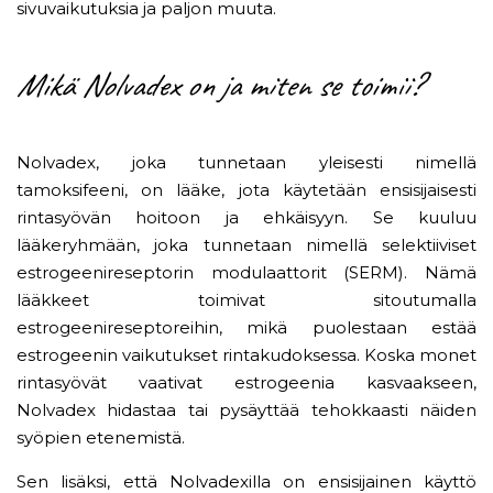
sivuvaikutuksia ja paljon muuta.
Mikä Nolvadex on ja miten se toimii?
Nolvadex, joka tunnetaan yleisesti nimellä
tamoksifeeni, on lääke, jota käytetään ensisijaisesti
rintasyövän hoitoon ja ehkäisyyn. Se kuuluu
lääkeryhmään, joka tunnetaan nimellä selektiiviset
estrogeenireseptorin modulaattorit (SERM). Nämä
lääkkeet toimivat sitoutumalla
estrogeenireseptoreihin, mikä puolestaan ​​estää
estrogeenin vaikutukset rintakudoksessa. Koska monet
rintasyövät vaativat estrogeenia kasvaakseen,
Nolvadex hidastaa tai pysäyttää tehokkaasti näiden
syöpien etenemistä.
Sen lisäksi, että Nolvadexilla on ensisijainen käyttö