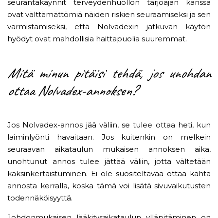
seurantakäynnit terveydenhuollon tarjoajan kanssa
ovat välttämättömiä näiden riskien seuraamiseksi ja sen
varmistamiseksi, että Nolvadexin jatkuvan käytön
hyödyt ovat mahdollisia haittapuolia suuremmat.
Mitä minun pitäisi tehdä, jos unohdan
ottaa Nolvadex-annoksen?
Jos Nolvadex-annos jää väliin, se tulee ottaa heti, kun
laiminlyönti havaitaan. Jos kuitenkin on melkein
seuraavan aikataulun mukaisen annoksen aika,
unohtunut annos tulee jättää väliin, jotta vältetään
kaksinkertaistuminen. Ei ole suositeltavaa ottaa kahta
annosta kerralla, koska tämä voi lisätä sivuvaikutusten
todennäköisyyttä.
Johdonmukaisen lääkitysaikataulun ylläpitäminen on