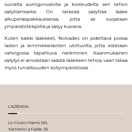
suoralta auringonvalolta ja kosteudelta sen tehon
säilyttämiseksi. On tärkeää säilyttää lääke
alkuperäispakkauksessa, jotta se suojataan
ympäristötekijöiltä ja säilyy kuivana.
Kuten kaikki lääkkeet, Nolvadex on pidettävä poissa
lasten ja lemmikkieläinten ulottuvilta, jotta estetään
vahingossa tapahtuva nieleminen. Asianmukainen
säilytys ei ainoastaan ​​säästä lääkkeen tehoa, vaan takaa
myös turvallisuuden kotiympäristössä.
L'AZIENDA
Lo Cicero Marmi SRL
Via Morici a Falde, 55