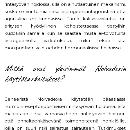
rintasyövän hoidossa, sillä on ainutlaatuinen mekanismi,
koska se voi toimia sekä estrogeeniantagonistina että
agonistina eri kudoksissa. Tämä kaksoisvaikutus on
erityisen hyödyllinen kohdistettaessa tiettyihin
kudoksiin samalla kun se säästää muita ei-toivotuilta
estrogeenisiltä vaikutuksilta, mikä tekee siitä
monipuolisen vaihtoehdon hormonaalisissa hoidoissa.
Mitkä ovat yleisimmät Nolvadexin
käyttötarkoitukset?
Geneeristä Nolvadexia käytetään pääasiassa
hormonireseptoripositiivisen rintasyövän hoidossa. Sitä
määrätään sekä varhaisvaiheen rintasyövän hoitoon
että ennaltaehkäisevänä toimenpiteenä henkilöille,
joilla on suuri riski sairastua sairauteen. Tutkimukset