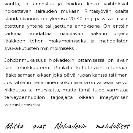
kautta, ja annostus ja hoidon kesto vaihtelevat
hoidettavan sairauden mukaan. Rintasyövän osalta
standardiannos on yleensä 20-40 mg päivässä, usein
otettuna yhtenä tai jaettuna annoksena. On erittäin
tärkeää noudattaa määräävän lääkärin ohjeita
lääkkeen tehon maksimoimiseksi ja mahdollisten
sivuvaikutusten minimoimiseksi.
Johdonmukaisuus Nolvadexin ottamisessa on avain
sen tehokkuuteen. Potilaita kehotetaan ottamaan
lääke samaan aikaan joka päivä, ruoan kanssa tai ilman.
Jos tabletin nieleminen kokonaisena on vaikeaa, se voi
rikkoutua tai murskattu, mutta tämä tulee varmistaa
terveydenhuollon tarjoajalta oikean imeytymisen
varmistamiseksi.
Mitkä ovat Nolvadexin mahdolliset