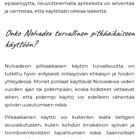
epäselvyyttä, neuvottelemalla apteekista voi selventää
ja varmistaa, että käytetään oikeaa lääkettä.
Onko Nolvadex turvallinen pitkäaikaiseen
käyttöön?
Nolvadexin pitkäaikaisen käytön turvallisuutta on
tutkittu hyvin erityisesti rintasyövän ehkäisyn ja hoidon
yhteydessä. Monet potilaat käyttävät Nolvadexia viiden
vuoden ajan tai pidempään, koska todisteet viittaavat
siihen, että pidempi käyttö voi edelleen vähentää
syövän uusiutumisen riskiä.
Pitkäaikainen käyttö voi kuitenkin lisätä tiettyjen
sivuvaikutusten, kuten kohdun limakalvon syövän ja
tromboembolisten tapahtumien riskiä. Säännölliset