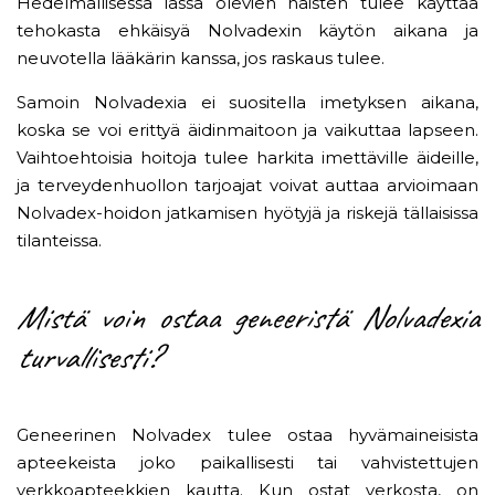
Hedelmällisessä iässä olevien naisten tulee käyttää
tehokasta ehkäisyä Nolvadexin käytön aikana ja
neuvotella lääkärin kanssa, jos raskaus tulee.
Samoin Nolvadexia ei suositella imetyksen aikana,
koska se voi erittyä äidinmaitoon ja vaikuttaa lapseen.
Vaihtoehtoisia hoitoja tulee harkita imettäville äideille,
ja terveydenhuollon tarjoajat voivat auttaa arvioimaan
Nolvadex-hoidon jatkamisen hyötyjä ja riskejä tällaisissa
tilanteissa.
Mistä voin ostaa geneeristä Nolvadexia
turvallisesti?
Geneerinen Nolvadex tulee ostaa hyvämaineisista
apteekeista joko paikallisesti tai vahvistettujen
verkkoapteekkien kautta. Kun ostat verkosta, on