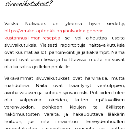
sivuvaikutukset?
Vaikka Nolvadex on yleensä hyvin siedetty,
https://verkko-apteekki.org/nolvadex-generic-
kustannus-ilman-reseptia
se voi aiheuttaa useita
sivuvaikutuksia. Yleisesti raportoituja haittavaikutuksia
ovat kuumat aallot, pahoinvointi ja jalkakrampit. Nämä
oireet ovat usein lieviä ja hallittavissa, mutta ne voivat
olla kiusallisia joillekin potilaille.
Vakavammat sivuvaikutukset ovat harvinaisia, mutta
mahdollisia. Näitä ovat lisääntynyt veritulppien,
aivohalvauksen ja kohdun syövän riski. Potilaiden tulee
olla valppaina oireiden, kuten epätavallisen
verenvuodon, pohkeen kipujen tai äkillisten
näkömuutosten varalta, ja hakeuduttava lääkärin
hoitoon, jos niitä ilmaantuu. Terveydenhuollon
ammattilaisten säännöllinen seuranta voi auttaa