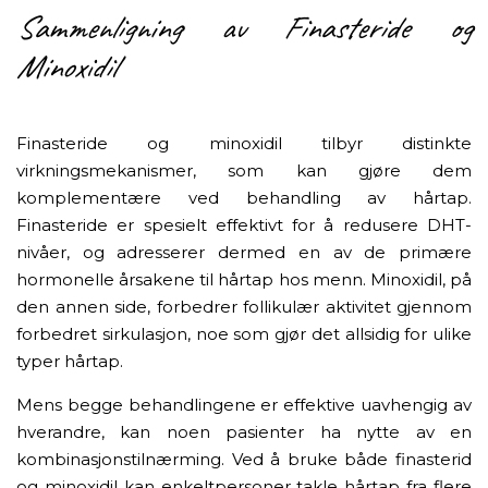
Sammenligning av Finasteride og
Minoxidil
Finasteride og minoxidil tilbyr distinkte
virkningsmekanismer, som kan gjøre dem
komplementære ved behandling av hårtap.
Finasteride er spesielt effektivt for å redusere DHT-
nivåer, og adresserer dermed en av de primære
hormonelle årsakene til hårtap hos menn. Minoxidil, på
den annen side, forbedrer follikulær aktivitet gjennom
forbedret sirkulasjon, noe som gjør det allsidig for ulike
typer hårtap.
Mens begge behandlingene er effektive uavhengig av
hverandre, kan noen pasienter ha nytte av en
kombinasjonstilnærming. Ved å bruke både finasterid
og minoxidil kan enkeltpersoner takle hårtap fra flere