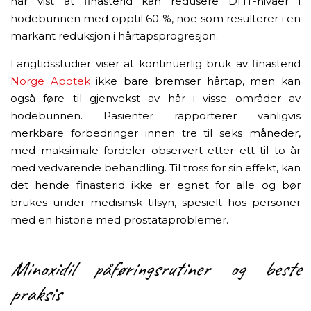
har vist at finasterid kan redusere DHT-nivåer i
hodebunnen med opptil 60 %, noe som resulterer i en
markant reduksjon i hårtapsprogresjon.
Langtidsstudier viser at kontinuerlig bruk av finasterid
Norge Apotek
ikke bare bremser hårtap, men kan
også føre til gjenvekst av hår i visse områder av
hodebunnen. Pasienter rapporterer vanligvis
merkbare forbedringer innen tre til seks måneder,
med maksimale fordeler observert etter ett til to år
med vedvarende behandling. Til tross for sin effekt, kan
det hende finasterid ikke er egnet for alle og bør
brukes under medisinsk tilsyn, spesielt hos personer
med en historie med prostataproblemer.
Minoxidil påføringsrutiner og beste
praksis