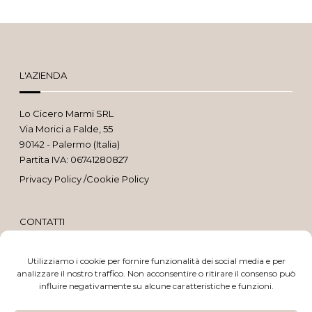
L'AZIENDA
Lo Cicero Marmi SRL
Via Morici a Falde, 55
90142 - Palermo (Italia)
Partita IVA: 06741280827
Privacy Policy
/
Cookie Policy
CONTATTI
Utilizziamo i cookie per fornire funzionalità dei social media e per
091 637 2065
analizzare il nostro traffico. Non acconsentire o ritirare il consenso può
influire negativamente su alcune caratteristiche e funzioni.
329 693 2835