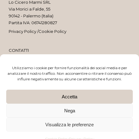
Lo Cicero Marmi SRL
Via Morici a Falde, 55
90142 - Palermo (Italia)
Partita IVA: 06741280827
Privacy Policy
/
Cookie Policy
CONTATTI
Utilizziamo i cookie per fornire funzionalità dei social media e per
091 637 2065
analizzare il nostro traffico. Non acconsentire o ritirare il consenso può
influire negativamente su alcune caratteristiche e funzioni.
329 693 2835
Accetta
Sito realizzato da
BTW Software House - SYS-DAT Group
Nega
This site is protected by reCAPTCHA and the Google
Privacy Policy
and
Visualizza le preferenze
Terms of Service
apply.
Cookie Policy
Privacy Policy