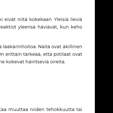
 eivät niitä kokekaan. Yleisiä lieviä
reaktiot yleensä häviävät, kun keho
ä lääkärinhoitoa. Näitä ovat äkillinen
 erittäin tärkeää, että potilaat ovat
he kokevat häiritseviä oireita.
ttaa muuttaa niiden tehokkuutta tai