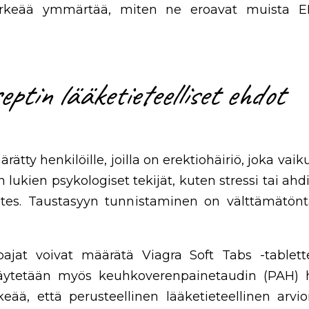
rkeää ymmärtää, miten ne eroavat muista ED-
.
ptin lääketieteelliset ehdot
ärätty henkilöille, joilla on erektiohäiriö, joka vai
lukien psykologiset tekijät, kuten stressi tai ahd
betes. Taustasyyn tunnistaminen on välttämätö
oajat voivat määrätä Viagra Soft Tabs -tablett
, käytetään myös keuhkoverenpainetaudin (PAH) 
keää, että perusteellinen lääketieteellinen arvio