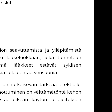
iskit.
ion saavuttamista ja ylläpitämistä
uuluu lääkeluokkaan, joka tunnetaan
ämä lääkkeet estävät syklisen
a ja laajentaa verisuonia.
on ratkaisevan tärkeää erektiolle.
kiihottuminen on välttämätöntä kehon
staa oikean käytön ja ajoituksen