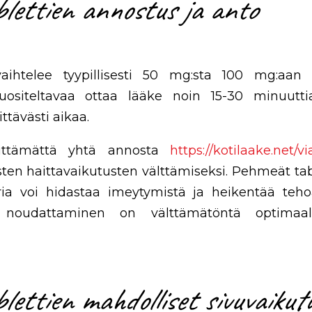
lettien annostus ja anto
ihtelee tyypillisesti 50 mg:sta 100 mg:aan rii
 suositeltavaa ottaa lääke noin 15-30 minuutti
ttävästi aikaa.
littämättä yhtä annosta
https://kotilaake.net/v
en haittavaikutusten välttämiseksi. Pehmeät tabl
ria voi hidastaa imeytymistä ja heikentää te
n noudattaminen on välttämätöntä optimaali
lettien mahdolliset sivuvaikut