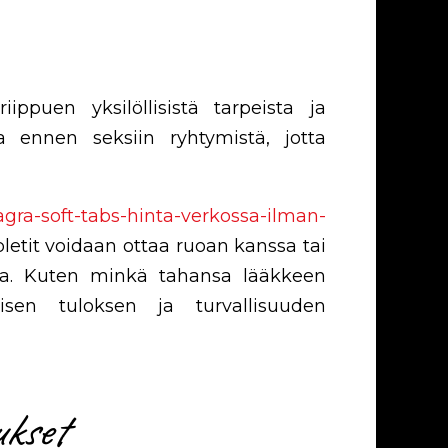
ppuen yksilöllisistä tarpeista ja
a ennen seksiin ryhtymistä, jotta
iagra-soft-tabs-hinta-verkossa-ilman-
etit voidaan ottaa ruoan kanssa tai
hoa. Kuten minkä tahansa lääkkeen
sen tuloksen ja turvallisuuden
ukset