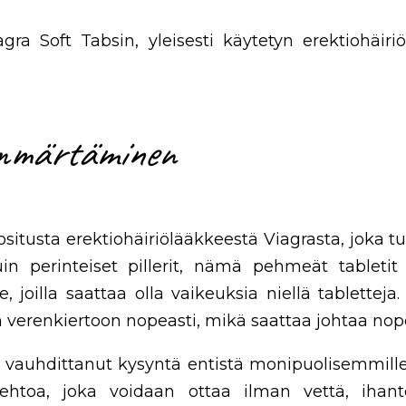
iagra Soft Tabsin, yleisesti käytetyn erektiohäir
ymmärtäminen
itusta erektiohäiriölääkkeestä Viagrasta, joka tu
in perinteiset pillerit, nämä pehmeät tabletit
e, joilla saattaa olla vaikeuksia niellä tablettej
syn verenkiertoon nopeasti, mikä saattaa johtaa nop
vauhdittanut kysyntä entistä monipuolisemmille E
oehtoa, joka voidaan ottaa ilman vettä, ihantee