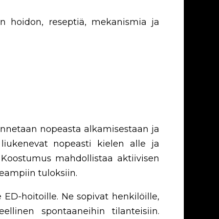
iön hoidon, reseptiä, mekanismia ja
nnetaan nopeasta alkamisestaan ​​ja
 liukenevat nopeasti kielen alle ja
a. Koostumus mahdollistaa aktiivisen
eampiin tuloksiin.
D-hoitoille. Ne sopivat henkilöille,
llinen spontaaneihin tilanteisiin.