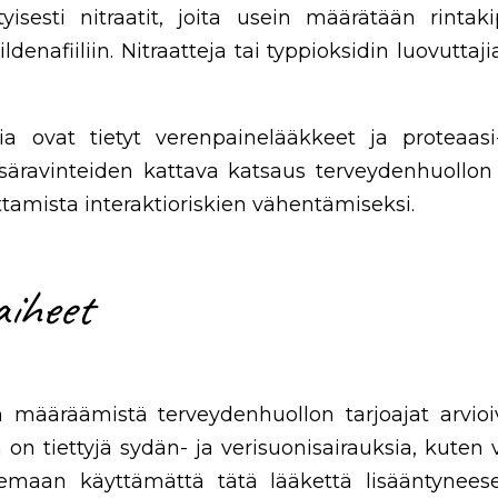
ityisesti nitraatit, joita usein määrätään rinta
enafiiliin. Nitraatteja tai typpioksidin luovuttaj
a ovat tietyt verenpainelääkkeet ja proteaasi-i
isäravinteiden kattava katsaus terveydenhuollo
ttamista interaktioriskien vähentämiseksi.
aiheet
 määräämistä terveydenhuollon tarjoajat arvioi
lla on tiettyjä sydän- ja verisuonisairauksia, kut
maan käyttämättä tätä lääkettä lisääntyneeseen