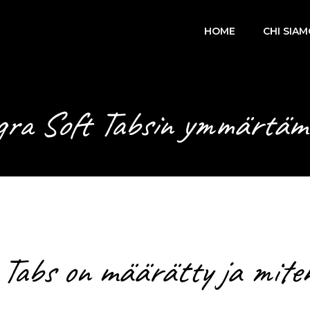
HOME
CHI SIA
gra Soft Tabsin ymmärtäm
 Tabs on määrätty ja miten