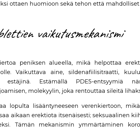
si ottaen huomioon sekä tehon että mahdolliset r
blettien vaikutusmekanismi
ertoa peniksen alueella, mikä helpottaa erekt
olle. Vaikuttava aine, sildenafiilisitraatti, k
E5) estäjinä. Estämällä PDE5-entsyymiä n
misen, molekyylin, joka rentouttaa sileitä lihaksi
a lopulta lisääntyneeseen verenkiertoon, mikä 
i saa aikaan erektiota itsenäisesti; seksuaalinen 
iseksi. Tämän mekanismin ymmärtäminen koro