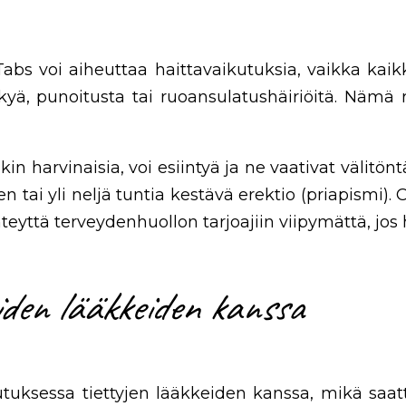
abs voi aiheuttaa haittavaikutuksia, vaikka kaikki
rkyä, punoitusta tai ruoansulatushäiriöitä. Nämä 
 harvinaisia, voi esiintyä ja ne vaativat välitönt
i yli neljä tuntia kestävä erektio (priapismi). On
yhteyttä terveydenhuollon tarjoajiin viipymättä, jos 
iden lääkkeiden kanssa
kutuksessa tiettyjen lääkkeiden kanssa, mikä saa