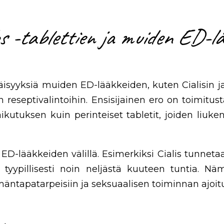
 -tablettien ja muiden ED-lää
läisyyksiä muiden ED-lääkkeiden, kuten Cialisin ja
in reseptivalintoihin. Ensisijainen ero on toimitu
kutuksen kuin perinteiset tabletit, joiden liuk
ED-lääkkeiden välillä. Esimerkiksi Cialis tunneta
tyypillisesti noin neljästä kuuteen tuntia. Näm
mäntapatarpeisiin ja seksuaalisen toiminnan ajoit