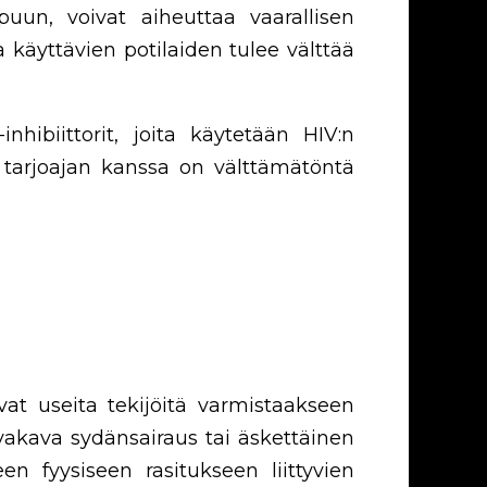
kipuun, voivat aiheuttaa vaarallisen
ia käyttävien potilaiden tulee välttää
nhibiittorit, joita käytetään HIV:n
n tarjoajan kanssa on välttämätöntä
vat useita tekijöitä varmistaakseen
en vakava sydänsairaus tai äskettäinen
 fyysiseen rasitukseen liittyvien