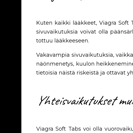
Kuten kaikki lääkkeet, Viagra Soft T
sivuvaikutuksia voivat olla päänsä
tottuu lääkkeeseen.
Vakavampia sivuvaikutuksia, vaikkakin
näönmenetys, kuulon heikkeneminen ta
tietoisia näistä riskeistä ja ottavat 
Yhteisvaikutukset mu
Viagra Soft Tabs voi olla vuorovai