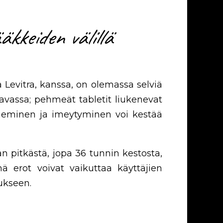
kkeiden välillä
 Levitra, kanssa, on olemassa selviä
stavassa; pehmeät tabletit liukenevat
eneminen ja imeytyminen voi kestää
an pitkästä, jopa 36 tunnin kestosta,
ä erot voivat vaikuttaa käyttäjien
ukseen.